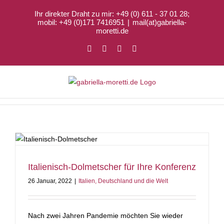
Zum
Ihr direkter Draht zu mir: +49 (0) 611 - 37 01 28;
Inhalt
mobil: +49 (0)171 7416951
|
mail(at)gabriella-
springen
moretti.de
Facebook
X
LinkedIn
Xing
Italienisch-Dolmetscher für Ihre Konferenz
26 Januar, 2022
|
Italien, Deutschland und die Welt
Nach zwei Jahren Pandemie möchten Sie wieder