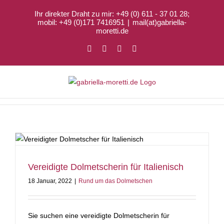
Zum
Ihr direkter Draht zu mir: +49 (0) 611 - 37 01 28;
Inhalt
mobil: +49 (0)171 7416951
|
mail(at)gabriella-
springen
moretti.de
Facebook
X
LinkedIn
Xing
Vereidigte Dolmetscherin für Italienisch
18 Januar, 2022
|
Rund um das Dolmetschen
Sie suchen eine vereidigte Dolmetscherin für