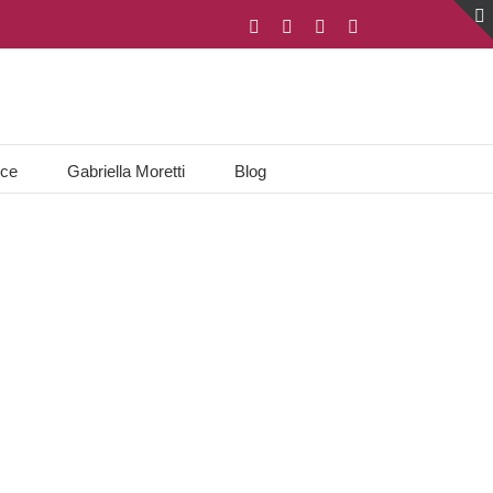
Facebook
X
LinkedIn
Xing
ice
Gabriella Moretti
Blog