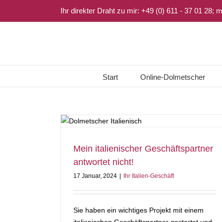
Zum
Ihr direkter Draht zu mir: +49 (0) 611 - 37 01 28;
Inhalt
springen
Start
Online-Dolmetscher
Mein italienischer Geschäftspartner
antwortet nicht!
17 Januar, 2024
|
Ihr Italien-Geschäft
Sie haben ein wichtiges Projekt mit einem