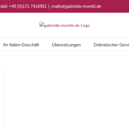
 mobil: +49 (0)171 7416951
|
mail(at)gabriella-moretti.de
Ihr Italien-Geschäft
Übersetzungen
Dolmetscher-Serv