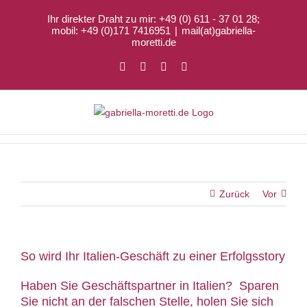
Zum
Ihr direkter Draht zu mir: +49 (0) 611 - 37 01 28;
Inhalt
mobil: +49 (0)171 7416951
|
mail(at)gabriella-
springen
moretti.de
Facebook
X
LinkedIn
Xing
Zurück
Vor
So wird Ihr Italien-Geschäft zu einer Erfolgsstory
Haben Sie Geschäftspartner in Italien? Sparen
Sie nicht an der falschen Stelle, holen Sie sich